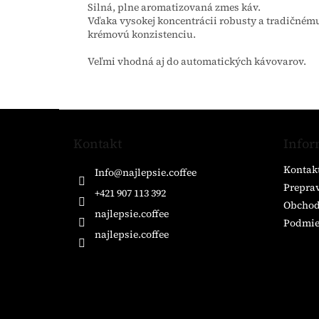
Silná, plne aromatizovaná zmes káv.
Vďaka vysokej koncentrácii robusty a tradičném
krémovú konzistenciu.
Veľmi vhodná aj do automatických kávovarov.
Z
á
Kontakt
Infor
p
ä
Kontak
Info
@
najlepsie.coffee
t
Preprav
i
+421 907 113 392
Obchod
e
najlepsie.coffee
Podmie
najlepsie.coffee