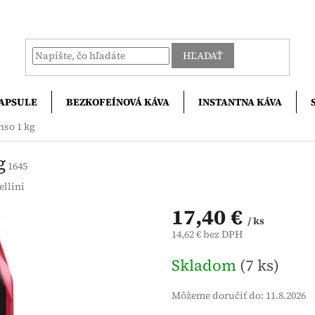
HĽADAŤ
APSULE
BEZKOFEÍNOVÁ KÁVA
INSTANTNA KÁVA
nso 1 kg
g
1645
ellini
17,40 €
/ ks
14,62 € bez DPH
Jednotková
Skladom
(7 ks)
cena:
Môžeme doručiť do:
11.8.2026