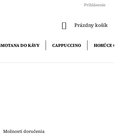
Prihlásenie
NÁKUPNÝ
Prázdny košík
KOŠÍK
SMOTANA DO KÁVY
CAPPUCCINO
HORÚCE ČOKOLÁDY
Možnosti doručenia