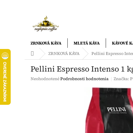
Prejsť
na
obsah
ZRNKOVÁ KÁVA
MLETÁ KÁVA
KÁVOVÉ K
Domov
ZRNKOVÁ KÁVA
Pellini Espresso Inte
Pellini Espresso Intenso 1 k
Priemerné
Neohodnotené
Podrobnosti hodnotenia
Značka:
P
hodnotenie
produktu
je
0,0
z
5
hviezdičiek.