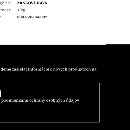
gória
:
ZRNKOVÁ KÁVA
tnosť
:
1 kg
:
8001685046002
udeme zasielať informácie o nových produktoch na
s
podmienkami ochrany osobných údajov