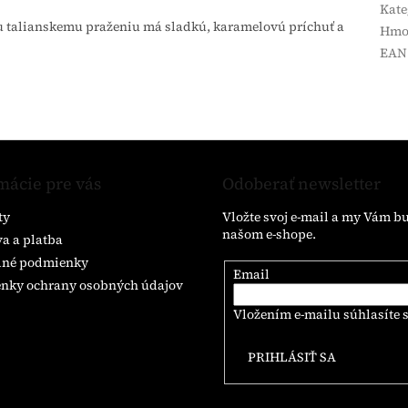
Kate
u talianskemu praženiu má sladkú, karamelovú príchuť a
Hmo
EAN
mácie pre vás
Odoberať newsletter
ty
Vložte svoj e-mail a my Vám b
našom e-shope.
a a platba
né podmienky
Email
nky ochrany osobných údajov
Vložením e-mailu súhlasíte 
PRIHLÁSIŤ SA