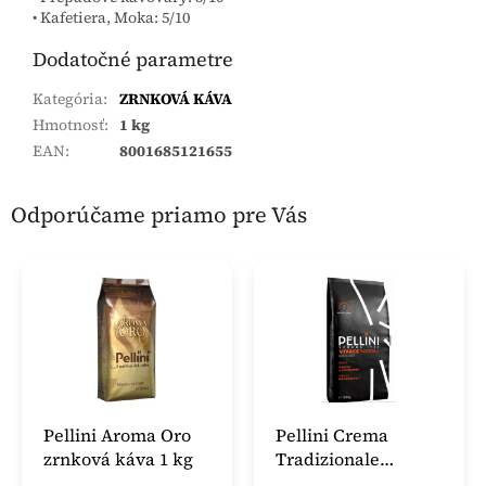
• Kafetiera, Moka: 5/10
Dodatočné parametre
Kategória
:
ZRNKOVÁ KÁVA
Hmotnosť
:
1 kg
EAN
:
8001685121655
Odporúčame priamo pre Vás
Pellini Aroma Oro
Pellini Crema
zrnková káva 1 kg
Tradizionale
zrnková káva 1 kg