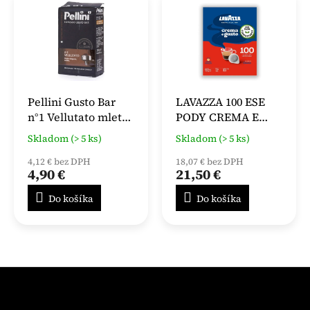
Pellini Gusto Bar
LAVAZZA 100 ESE
n°1 Vellutato mletá
PODY CREMA E
káva 250 g
GUSTO
Skladom (> 5 ks)
Skladom (> 5 ks)
4,12 € bez DPH
18,07 € bez DPH
4,90 €
21,50 €
Do košíka
Do košíka
Z
á
p