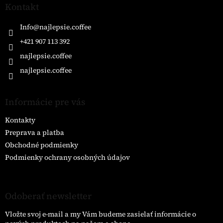
ä
Kontakt
t
i
Info
@
najlepsie.coffee
e
+421 907 113 392
najlepsie.coffee
najlepsie.coffee
Informácie pre vás
Kontakty
Preprava a platba
Obchodné podmienky
Podmienky ochrany osobných údajov
Odoberať newsletter
Vložte svoj e-mail a my Vám budeme zasielať informácie o