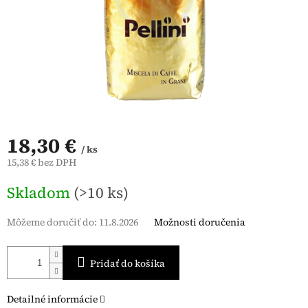
18,30 €
/ ks
15,38 € bez DPH
Jednotková
Skladom
(>10 ks)
cena:
Môžeme doručiť do:
11.8.2026
Možnosti doručenia
Pridať do košíka
Detailné informácie