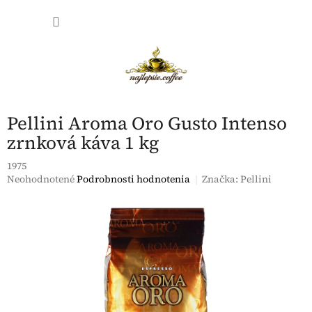
Prejsť
NÁKU
na
obsah
KOŠÍK
Pellini Aroma Oro Gusto Intenso
zrnková káva 1 kg
1975
Priemerné
Neohodnotené
Podrobnosti hodnotenia
Značka:
Pellini
hodnotenie
produktu
je
0,0
z
5
hviezdičiek.