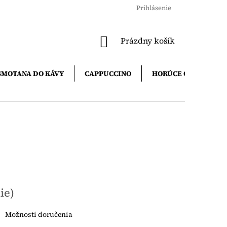
Prihlásenie
NÁKUPNÝ
Prázdny košík
KOŠÍK
SMOTANA DO KÁVY
CAPPUCCINO
HORÚCE ČOKOLÁDY
ie)
Možnosti doručenia