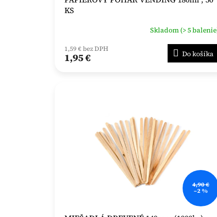
KS
Skladom (> 5 balenie
1,59 € bez DPH
Do košíka
1,95 €
4,90 €
–2 %