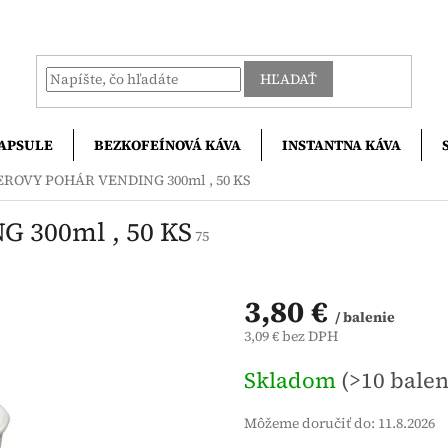
HĽADAŤ
APSULE
BEZKOFEÍNOVÁ KÁVA
INSTANTNA KÁVA
EROVY POHÁR VENDING 300ml , 50 KS
 300ml , 50 KS
75
3,80 €
/ balenie
3,09 € bez DPH
Jednotková
Skladom
(>10 balen
cena:
Môžeme doručiť do:
11.8.2026