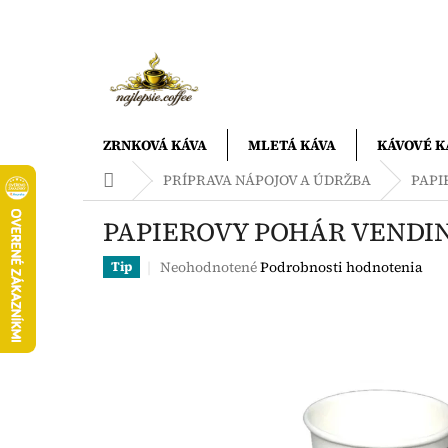
Prejsť
na
obsah
ZRNKOVÁ KÁVA
MLETÁ KÁVA
KÁVOVÉ K
Domov
PRÍPRAVA NÁPOJOV A ÚDRŽBA
PAPI
PAPIEROVY POHÁR VENDING
Priemerné
Neohodnotené
Podrobnosti hodnotenia
Tip
hodnotenie
produktu
je
0,0
z
5
hviezdičiek.