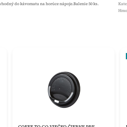
 vhodný do kávomatu na horúce nápoje.Balenie 50 ks.
Kate
Hmo
COFFE TO GO VIEČKO ČIERNE PRE