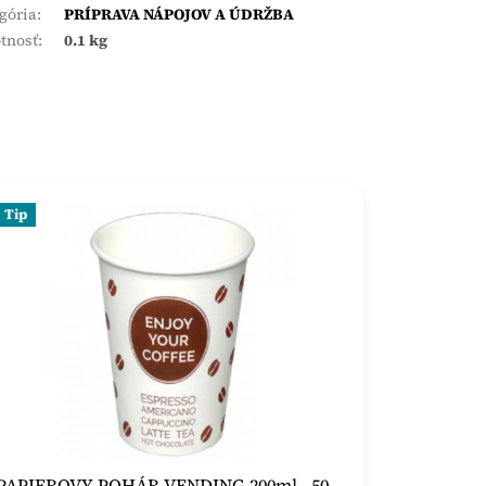
gória
:
PRÍPRAVA NÁPOJOV A ÚDRŽBA
tnosť
:
0.1 kg
Tip
PAPIEROVY POHÁR VENDING 200ml , 50