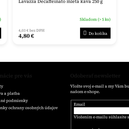
Lavazza Decaffeinato mletá káva 250 g
)
Skladom (> 5 ks)
4,03 € bez DPH
Do košíka
4,80 €
mácie pre vás
Odoberať newsletter
ty
Vložte svoj e-mail a my Vám b
našom e-shope.
a a platba
né podmienky
Email
nky ochrany osobných údajov
Vložením e-mailu súhlasíte 