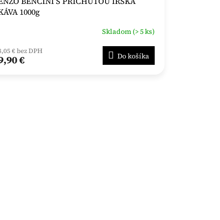
ENZO BENCINI S PRÍCHUŤOU ÍRSKA
KÁVA 1000g
Skladom (> 5 ks)
8,05 € bez DPH
Do košíka
9,90 €