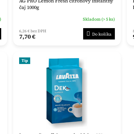
AG PRO Lemon Fresh citrónový instantný
čaj 1000g
)
Skladom (> 5 ks)
6,26 € bez DPH
Do košíka
7,70 €
Tip