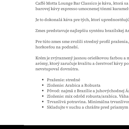
Caffé Motta Lounge Bar Classico je káva, ktorá 
barovej kávy espresso umocnenej tónmi karamel
Je to dokonalá káva pre tých, ktorí uprednostňuj
Zmes predstavuje najlepšiu syntézu brazílskej 
Pre túto zmes sme zvolili stredný profil pražen
horkosťou na podnebí.
Krém je zvýraznený jasnou orieškovou farbou a m
arómy, ktorý zaručuje kvalitu a čerstvosť kávy 
nevstupoval dovnútra.
Praženie: stredné
Zloženie: Arabica a Robusta
Pôvod: najmä z Brazílie a juhovýchodnej Á
Zloženie: mix odrôd robusta/arabica. Váha
Trvanlivá potravina. Minimálna trvanlivos
Skladujte v suchu a chráňte pred priamym
Z