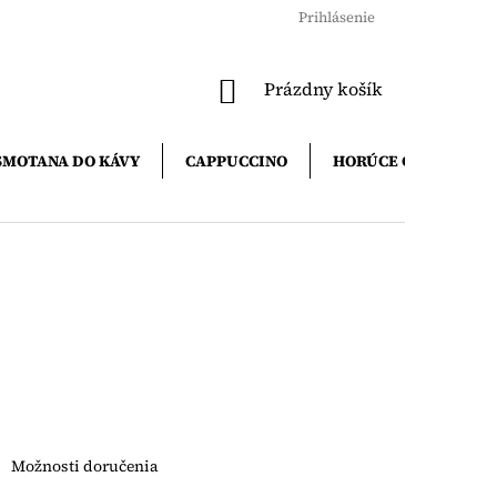
Prihlásenie
NÁKUPNÝ
Prázdny košík
KOŠÍK
SMOTANA DO KÁVY
CAPPUCCINO
HORÚCE ČOKOLÁDY
Možnosti doručenia