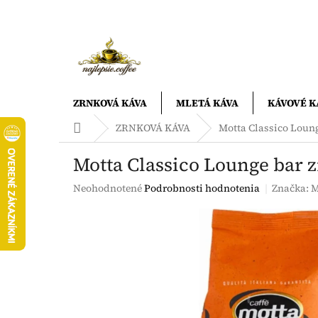
Prejsť
na
obsah
ZRNKOVÁ KÁVA
MLETÁ KÁVA
KÁVOVÉ K
Domov
ZRNKOVÁ KÁVA
Motta Classico Loung
Motta Classico Lounge bar z
Priemerné
Neohodnotené
Podrobnosti hodnotenia
Značka:
M
hodnotenie
produktu
je
0,0
z
5
hviezdičiek.