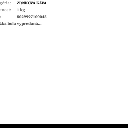
gória
:
ZRNKOVÁ KÁVA
tnosť
:
1 kg
:
8029997100045
žka bola vypredaná…