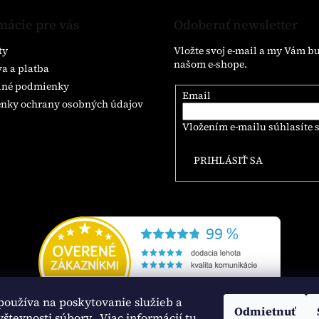
mácie pre vás
Odoberať newsletter
ty
Vložte svoj e-mail a my Vám b
našom e-shope.
a a platba
né podmienky
Email
nky ochrany osobných údajov
Vložením e-mailu súhlasíte 
PRIHLÁSIŤ SA
používa na poskytovanie služieb a
Odmietnuť
vštevnosti súbory
.. Viac informácií tu.