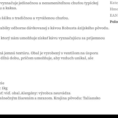
Kate
sa vyznačuje jedinečnou a nezameniteľnou chuťou typickej
u a kakaa.
Hmo
EAN
ú šálku s tradičnou a vyváženou chuťou.
Polo
Arabiky odborne dávkovanej s kávou Robusta ázijského pôvodu.
ia, ktorý nám umožňuje získať kávu vyznačujúcu sa príjemnou
á jemnú textúru. Obal je vyrobený s ventilom na úsporu
po dlhú dobu, pričom umožňuje, aby vzduch unikal, ale
zie
: 1kg
ť: viď. obal.Alergény: výrobca neuvádza
 slnečným žiarením a mrazom. Krajina pôvodu: Taliansko