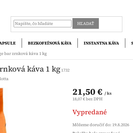
HĽADAŤ
APSULE
BEZKOFEÍNOVÁ KÁVA
INSTANTNA KÁVA
e bar zrnková káva 1 kg
rnková káva 1 kg
1732
otta
21,50 €
/ ks
18,07 € bez DPH
Jednotková
Vypredané
cena:
Môžeme doručiť do:
19.8.2026