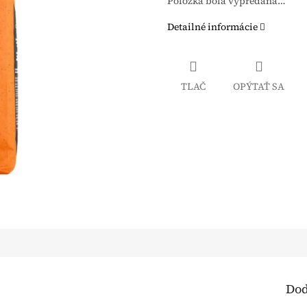
Položka bola vypredaná…
Detailné informácie
TLAČ
OPÝTAŤ SA
Dod