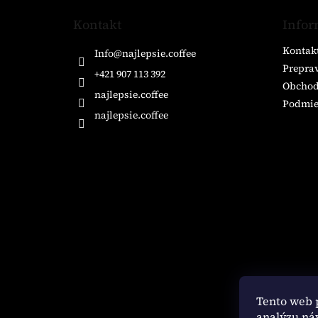
á
Kontakt
Infor
p
ä
Kontak
Info
@
najlepsie.coffee
t
Preprav
i
+421 907 113 392
Obchod
e
najlepsie.coffee
Podmie
najlepsie.coffee
Tento web 
analýzu ná