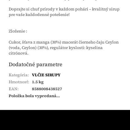
Doprajte si chuť prírody v každom pohári – kvalitný sirup
pre vaše každodenné potešenie!
Zloženie :
Cukor, šťava z manga (30%) macerát čierneho čaju Ceylon
(voda, Ceylon) (30%), regulátor kyslosti: kyselina
citrónová.
Dodatočné parametre
Kategória
:
VLČIE SIRUPY
Hmotnosť
:
1.5 kg
EAN
:
8588008438527
Položka bola vypredaná…
Z
á
p