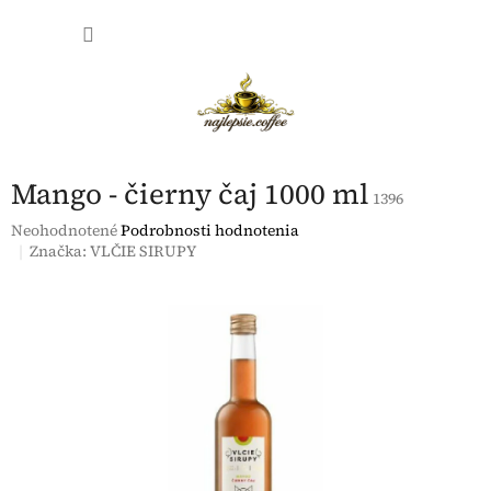
Prejsť
NÁKU
na
obsah
KOŠÍK
Mango - čierny čaj 1000 ml
1396
Priemerné
Neohodnotené
Podrobnosti hodnotenia
hodnotenie
Značka:
VLČIE SIRUPY
produktu
je
0,0
z
5
hviezdičiek.