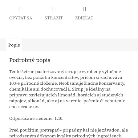
OPÝTAŤ SA
STRÁŽIŤ
ZDIEĽAŤ
Popis
Podrobný popis
Tento šetrne pasterizovaný sirup je vyrobený výlučne z
ovocia, bez použitia koncentrátov, pričom si zachováva
100% prírodné zloženie. Neobsahuje žiadne konzervanty,
chemikálie ani dochucovadlá. Sirup je ideálny na
prípravu osviežujúcich limonád, horúcich aj studených
nápojov, alkonád, ako aj na varenie, pečenie či ochutenie
cheesecake-ov.
Odporúčané riedenie: 1:10.
Pred použitím pretrepať – prípadný kal nie je závadou, ale
prirodzeným dôkazom kvality prírodných ingrediencií.