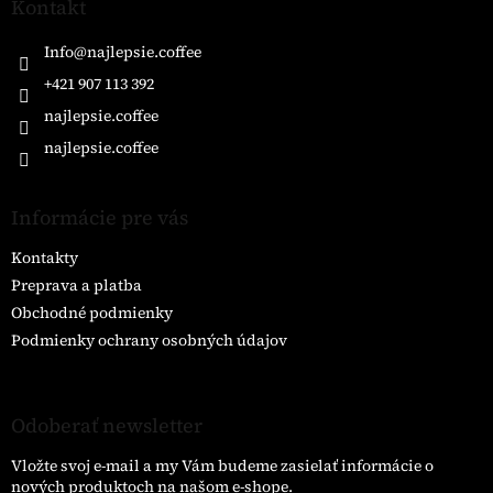
ä
Kontakt
t
i
Info
@
najlepsie.coffee
e
+421 907 113 392
najlepsie.coffee
najlepsie.coffee
Informácie pre vás
Kontakty
Preprava a platba
Obchodné podmienky
Podmienky ochrany osobných údajov
Odoberať newsletter
Vložte svoj e-mail a my Vám budeme zasielať informácie o
nových produktoch na našom e-shope.