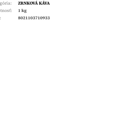
gória
:
ZRNKOVÁ KÁVA
tnosť
:
1 kg
:
8021103710933