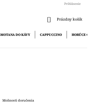
Prihlásenie
NÁKUPNÝ
Prázdny košík
KOŠÍK
SMOTANA DO KÁVY
CAPPUCCINO
HORÚCE ČOKOLÁDY
Možnosti doručenia