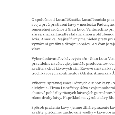
O spoločnosti LucafféZnačka Lucaffé začala písať 
svoju prvú pražiareň kávy v mestečku Padenghe 
remeselnej zručnosti Gian Lucu Venturelliho pri
zŕn sa značka Lucaffé stala známou a obľúbenou n
Ázia, Amerika. Majiteľ firmy má nielen prsty pri v
vytváraní grafiky a dizajnu obalov. A v čom je ta
viac:
Výber dodávateľov kávových zŕn - Gian Luca Ven
pravidelne navštevuje plantáže producentov, od
kvalita a chuť kávových zŕn. Kávové zrná na ká
troch kávových kontinentov (Afrika, Amerika a Áz
Výber tej správnej zmesi rôznych druhov kávy - 
alchýmia. Firma Lucaffé využíva svoje mnohoroč
chuťové poháriky rôznych kávových gurmánov. Ni
rôzne druhy kávy. Napríklad na výrobu kávy Blu
Spôsob praženia kávy - jemné dlhšie praženie káv
kvality, pričom sú zachované všetky v káve obsi