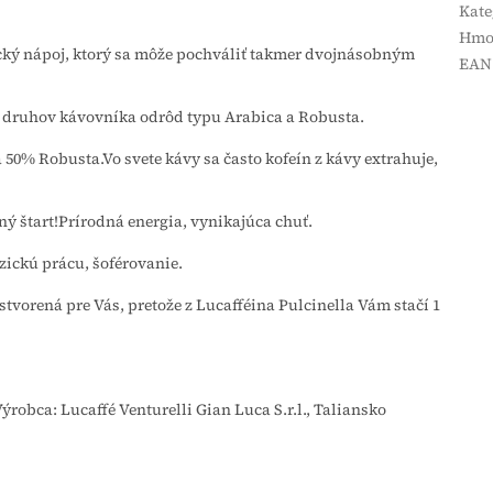
Kate
Hmo
tický nápoj, ktorý sa môže pochváliť takmer dvojnásobným
EAN
 druhov kávovníka odrôd typu Arabica a Robusta.
 50% Robusta.Vo svete kávy sa často kofeín z kávy extrahuje,
nný štart!Prírodná energia, vynikajúca chuť.
zickú prácu, šoférovanie.
o stvorená pre Vás, pretože z Lucafféina Pulcinella Vám stačí 1
robca: Lucaffé Venturelli Gian Luca S.r.l., Taliansko