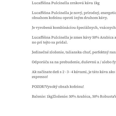
Lucafféina Pulcinella zrnková káva 1kg
Lucafféina Pulcinella je nový, prírodný, energe
obsahom kofeínu oproti iným druhom kávy.
Je vyrobená kombináciou špeciálnych, vzácnych
Lucafféina Pulcinella je zmes kávy 50% Arabica a
no pri tejto sa pridal.
Jedinečné zloženie, talianska chuť, perfektný ra
Odporúča sa na prebudenie, duševnú a / alebo fy
Ak začínate deň s 2 - 3 - 4 kávami, je táto káva ak
espresso!
POZOR!Vysoký obsah kofeínu!
Balenie: 1kgZloženie: 50% Arabica, 50% RobustaVý