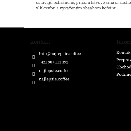
ostávajú ochránené, pričom kávové zrná si zach
vlhkosťou a vyváženým obsahom kofeínu.
Z
á
Kontakt
Infor
p
ä
Kontak
Info
@
najlepsie.coffee
t
Preprav
i
+421 907 113 392
Obchod
e
najlepsie.coffee
Podmie
najlepsie.coffee