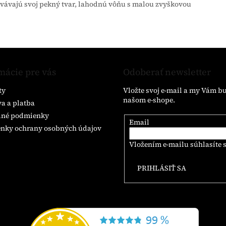
ovávajú svoj pekný tvar, lahodnú vôňu s malou zvyškovou
mácie pre vás
Odoberať newsletter
ty
Vložte svoj e-mail a my Vám b
našom e-shope.
a a platba
né podmienky
Email
nky ochrany osobných údajov
Vložením e-mailu súhlasíte 
PRIHLÁSIŤ SA