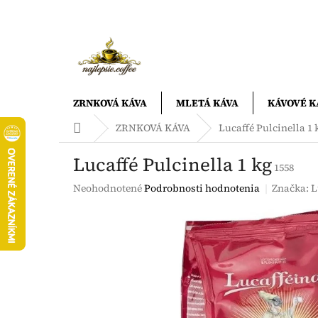
Prejsť
na
obsah
ZRNKOVÁ KÁVA
MLETÁ KÁVA
KÁVOVÉ K
Domov
ZRNKOVÁ KÁVA
Lucaffé Pulcinella 1 
Lucaffé Pulcinella 1 kg
1558
Priemerné
Neohodnotené
Podrobnosti hodnotenia
Značka:
L
hodnotenie
produktu
je
0,0
z
5
hviezdičiek.