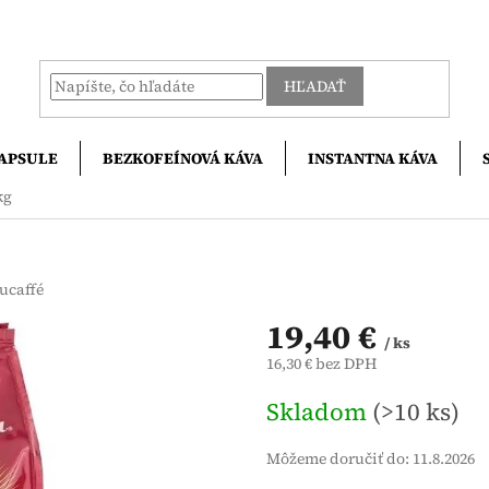
HĽADAŤ
APSULE
BEZKOFEÍNOVÁ KÁVA
INSTANTNA KÁVA
kg
ucaffé
19,40 €
/ ks
16,30 € bez DPH
Jednotková
Skladom
(>10 ks)
cena:
Môžeme doručiť do:
11.8.2026