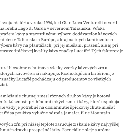
svoju históriu v roku 1996, keď Gian Luca Venturelli otvoril
na brehu Lago di Garda v severnom Taliansku. Vďaka
 pražení kávy a starostlivému výberu dodávateľov kávových
ielen v Taliansku a Európe, ale aj na iných kontinentoch -
ýbere kávy na plantážach, pri jej miešaní, pražení, ale aj pri
jomstvo špičkovej kvality kávy značky Lucaffé? Tých faktorov je
turelli osobne ochutnáva všetky vzorky kávových zŕn a
 ktorých kávové zrná nakupuje. Rozhodujúcim kritériom je
vy značky Lucaffé pochádzajú od producentov zo všetkých
ia).
Namiešanie chutnej zmesi rôznych druhov kávy je hotová
né skúsenosti pri hľadaní takých zmesí kávy, ktoré uspokoja
e vždy je potrebné na dosiahnutie špičkovej chute miešať
caffé sa používa výlučne odroda Jamaica Blue Mountain.
ových zŕn pri nižšej teplote zaručuje získanie kávy najvyššej
ahnuté zdraviu prospešné látky. Esenciálne oleje a aróma