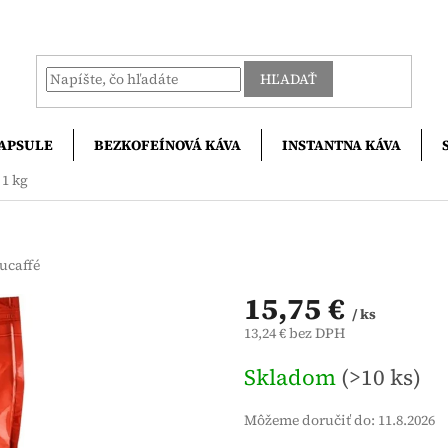
HĽADAŤ
APSULE
BEZKOFEÍNOVÁ KÁVA
INSTANTNA KÁVA
 1 kg
ucaffé
15,75 €
/ ks
13,24 € bez DPH
Jednotková
Skladom
(>10 ks)
cena:
Môžeme doručiť do:
11.8.2026