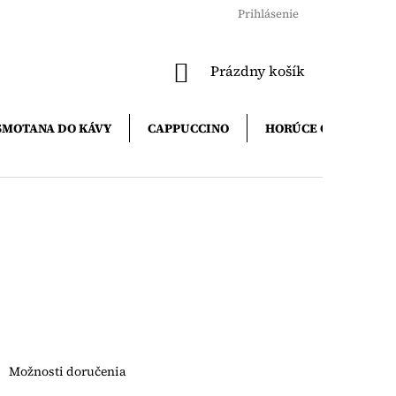
Prihlásenie
NÁKUPNÝ
Prázdny košík
KOŠÍK
SMOTANA DO KÁVY
CAPPUCCINO
HORÚCE ČOKOLÁDY
Možnosti doručenia