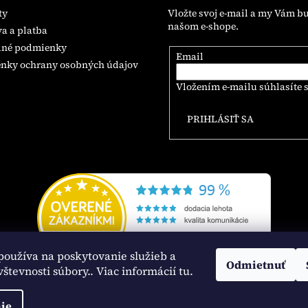
ty
Vložte svoj e-mail a my Vám b
našom e-shope.
a a platba
né podmienky
Email
nky ochrany osobných údajov
Vložením e-mailu súhlasíte 
PRIHLÁSIŤ SA
používa na poskytovanie služieb a
Odmietnuť
vštevnosti súbory
.. Viac informácií tu.
ie