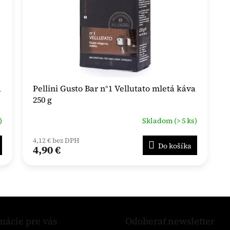
á
Pellini Gusto Bar n°1 Vellutato mletá káva
250 g
)
Skladom (> 5 ks)
4,12 € bez DPH
Do košíka
4,90 €
mácie pre vás
Odoberať newsletter