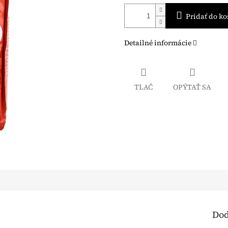
Pridať do ko
Detailné informácie
TLAČ
OPÝTAŤ SA
Dod