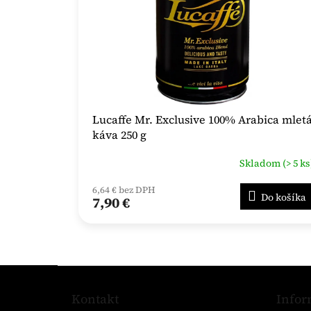
Lucaffe Mr. Exclusive 100% Arabica mlet
káva 250 g
Skladom (> 5 ks
6,64 € bez DPH
Do košíka
7,90 €
Z
á
Kontakt
Infor
p