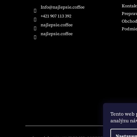
ä
Kontak
Info
@
najlepsie.coffee
t
Preprav
i
+421 907 113 392
Obchod
e
najlepsie.coffee
Podmie
najlepsie.coffee
Tento web 
analýzu ná
Nastaven