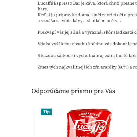
Lucaffé Espresso Bar je káva, ktorá chutí presne t
bare.
Keď si ju pripravíte doma, stačí zavrieť oči a pre
a vznáša sa vôňa kávy a sladkého pečiva.
Prekvapí vás jej silná a výrazná, skôr sladkastá c
Vďaka vyššiemu obsahu kofeínu vás dokonale na
S každou šálkou si vychutnáte aj extra hustú kr
Zmes tých najkvalitnejších zŕn arabiky (60%) a r
Odporúčame priamo pre Vás
Tip