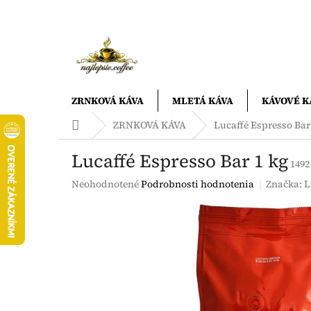
Prejsť
na
obsah
ZRNKOVÁ KÁVA
MLETÁ KÁVA
KÁVOVÉ K
Domov
ZRNKOVÁ KÁVA
Lucaffé Espresso Bar
Lucaffé Espresso Bar 1 kg
1492
Priemerné
Neohodnotené
Podrobnosti hodnotenia
Značka:
L
hodnotenie
produktu
je
0,0
z
5
hviezdičiek.