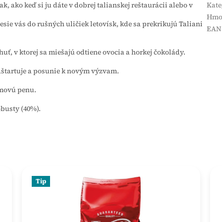
ak, ako keď si ju dáte v dobrej talianskej reštaurácii alebo v
Kate
Hmo
nesie vás do rušných uličiek letovísk, kde sa prekrikujú Taliani
EAN
huť, v ktorej sa miešajú odtiene ovocia a horkej čokolády.
štartuje a posunie k novým výzvam.
émovú penu.
obusty (40%).
Tip