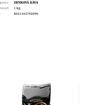
gória
:
ZRNKOVÁ KÁVA
tnosť
:
1 kg
:
8021103792090