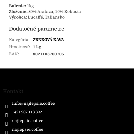
Balenie:
1kg
Zloženie:
80% Arabica, 20% Robusta
Výrobca:
Lucaffé, Taliansko
Dodatočné parametre
Kategória
:
ZRNKOVÁ KÁVA
Hmotnosť
:
1 kg
EAN
:
8021103700705
Z
á
p
ä
Kontakt
t
i
Info
@
najlepsie.coffee
e
+421 907 113 392
najlepsie.coffee
najlepsie.coffee