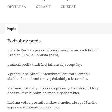
OPÝTAŤ SA
STRÁŽIŤ
ZDIEĽAŤ
Popis
Podrobný popis
Lucaffé Der Pate je exkluzívna zmes prémiových bôbov
Arabica (80%) a Robusta (20%),
pražená podľa tradičnej talianskej receptúry.
Vyznačuje sa plnou, intenzívnou chuťou s jemnou
sladkosťou a tónmi tmavej čokolády a karamelu.
V aróme cítiť nádych kakaa a pražených orieškov, ktorý
dodáva káve hlboký, harmonický charakter.
Ideálna voľba pre milovníkov silného, ale vyváženého
espressa so zamatovou cremou.