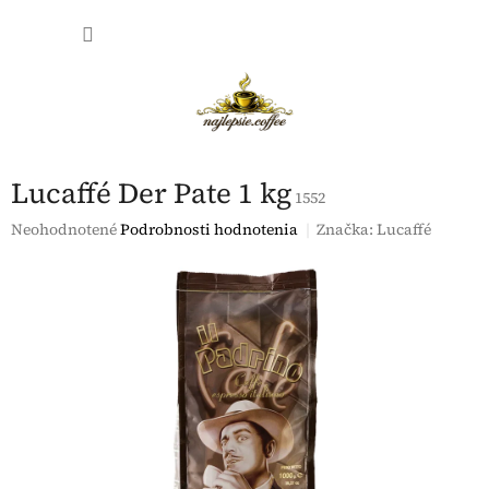
Prejsť
NÁKU
na
obsah
KOŠÍK
Lucaffé Der Pate 1 kg
1552
Priemerné
Neohodnotené
Podrobnosti hodnotenia
Značka:
Lucaffé
hodnotenie
produktu
je
0,0
z
5
hviezdičiek.