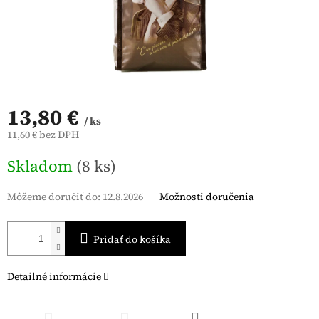
13,80 €
/ ks
11,60 € bez DPH
Jednotková
Skladom
(8 ks)
cena:
Môžeme doručiť do:
12.8.2026
Možnosti doručenia
Pridať do košíka
Detailné informácie