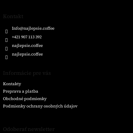
á
p
ä
Kontakt
t
i
Info
@
najlepsie.coffee
e
+421 907 113 392
najlepsie.coffee
najlepsie.coffee
Informácie pre vás
Kontakty
Preprava a platba
Obchodné podmienky
Podmienky ochrany osobných údajov
Odoberať newsletter