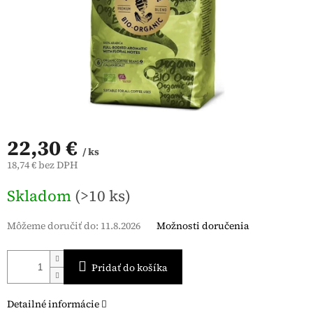
22,30 €
/ ks
18,74 € bez DPH
Jednotková
Skladom
(>10 ks)
cena:
Môžeme doručiť do:
11.8.2026
Možnosti doručenia
Pridať do košíka
Detailné informácie