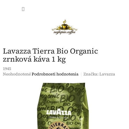
Prejsť
NÁKU
na
obsah
KOŠÍK
Lavazza Tierra Bio Organic
zrnková káva 1 kg
1945
Priemerné
Neohodnotené
Podrobnosti hodnotenia
Značka:
Lavazza
hodnotenie
produktu
je
0,0
z
5
hviezdičiek.