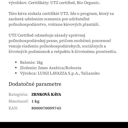
výrobkov. Certifikáty: UTZ certified, Bio Organic.
Táto káva získala certifikát UTZ. Ide o program, ktorý sa
zaoberá udelením ocenenia pre udržateľné
poľnohospodárstvo, vrátane kávových plantáží.
UTZ Certified odmeňuje zásady správnej
poľnohospodárskej praxe, pričom osobitnú pozornosť
venuje riadeniu poľnohospodárskych, sociálnych a
životných podmienok a rešpektu k životnému prostrediu.
Balenie: 1kg
Zloženie: Zmes Arabica/Robusta
Výrobca: LUIGI LAVAZZA S.p.A., Taliansko
Dodatočné parametre
Kategória
:
ZRNKOVÁ KÁVA
Hmotnosť
:
1 kg
EAN
:
8000070009745
Z