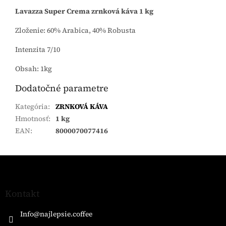
Lavazza Super Crema zrnková káva 1 kg
Zloženie: 60% Arabica, 40% Robusta
Intenzita 7/10
Obsah: 1kg
Dodatočné parametre
Kategória
:
ZRNKOVÁ KÁVA
Hmotnosť
:
1 kg
EAN
:
8000070077416
Z
á
p
ä
Kontakt
t
i
Info
@
najlepsie.coffee