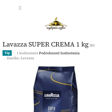
Prejsť
NÁKU
na
obsah
KOŠÍK
Lavazza SUPER CREMA 1 kg
383
Priemerné
1 hodnotenie
Podrobnosti hodnotenia
Tip
hodnotenie
Značka:
Lavazza
produktu
je
5,0
z
5
hviezdičiek.