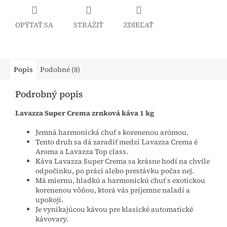
OPÝTAŤ SA
STRÁŽIŤ
ZDIEĽAŤ
Popis
Podobné (8)
Podrobný popis
Lavazza Super Crema zrnková káva 1 kg
Jemná harmonická chuť s korenenou arómou.
Tento druh sa dá zaradiť medzi Lavazza Crema é
Aroma a Lavazza Top class.
Káva Lavazza Super Crema sa krásne hodí na chvíle
odpočinku, po práci alebo prestávku počas nej.
Má miernu, hladkú a harmonickú chuť s exotickou
korenenou vôňou, ktorá vás príjemne naladí a
upokojí.
Je vynikajúcou kávou pre klasické automatické
kávovary.