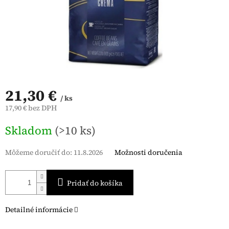
21,30 €
/ ks
17,90 € bez DPH
Jednotková
Skladom
(>10 ks)
cena:
Môžeme doručiť do:
11.8.2026
Možnosti doručenia
Pridať do košíka
Detailné informácie