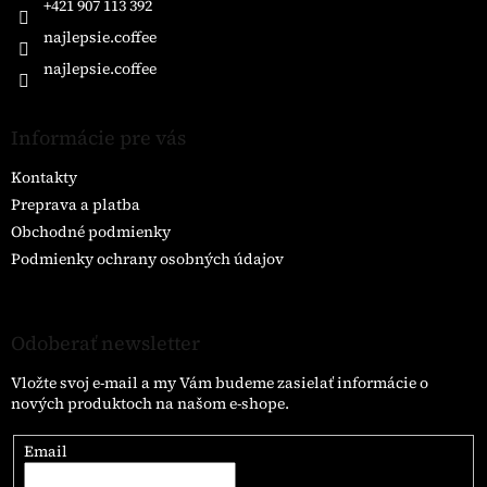
e
+421 907 113 392
najlepsie.coffee
najlepsie.coffee
Informácie pre vás
Kontakty
Preprava a platba
Obchodné podmienky
Podmienky ochrany osobných údajov
Odoberať newsletter
Vložte svoj e-mail a my Vám budeme zasielať informácie o
nových produktoch na našom e-shope.
Email