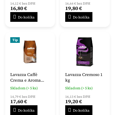
14,12 € bez DPH
16,64 € bez DPH
16,80 €
19,80 €
Do košíka
Do košíka
Tip
Lavazza Caffé
Lavazza Cremoso 1
Crema e Aroma
kg
zrnková 1000 g
Skladom (> 5 ks)
Skladom (> 5 ks)
14,79 € bez DPH
16,13 € bez DPH
17,60 €
19,20 €
Do košíka
Do košíka