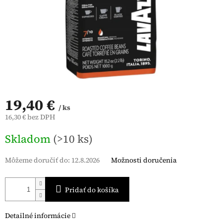
19,40 €
/ ks
16,30 € bez DPH
Jednotková
Skladom
(>10 ks)
cena:
Môžeme doručiť do:
12.8.2026
Možnosti doručenia
Pridať do košíka
Detailné informácie