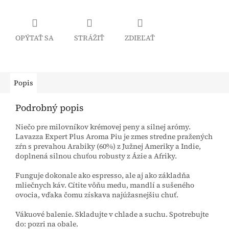
OPÝTAŤ SA
STRÁŽIŤ
ZDIEĽAŤ
Popis
Podrobný popis
Niečo pre milovníkov krémovej peny a silnej arómy.
Lavazza Expert Plus Aroma Piu je zmes stredne pražených
zŕn s prevahou Arabiky (60%) z Južnej Ameriky a Indie,
doplnená silnou chuťou robusty z Ázie a Afriky.
Funguje dokonale ako espresso, ale aj ako základňa
mliečnych káv. Cítite vôňu medu, mandlí a sušeného
ovocia, vďaka čomu získava najúžasnejšiu chuť.
Vákuové balenie. Skladujte v chlade a suchu. Spotrebujte
do: pozri na obale.