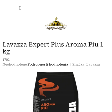
Prejsť
NÁKU
na
obsah
KOŠÍK
Lavazza Expert Plus Aroma Piu 1
kg
1702
Priemerné
Neohodnotené
Podrobnosti hodnotenia
Značka:
Lavazza
hodnotenie
produktu
je
0,0
z
5
hviezdičiek.