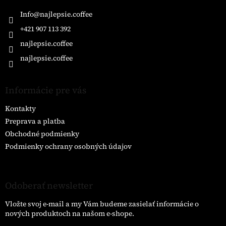
t
i
Info
@
najlepsie.coffee
e
+421 907 113 392
najlepsie.coffee
najlepsie.coffee
Informácie pre vás
Kontakty
Preprava a platba
Obchodné podmienky
Podmienky ochrany osobných údajov
Odoberať newsletter
Vložte svoj e-mail a my Vám budeme zasielať informácie o
nových produktoch na našom e-shope.