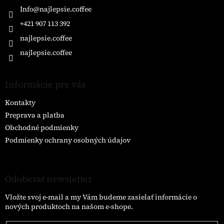
i
Info
@
najlepsie.coffee
e
+421 907 113 392
najlepsie.coffee
najlepsie.coffee
Informácie pre vás
Kontakty
Preprava a platba
Obchodné podmienky
Podmienky ochrany osobných údajov
Odoberať newsletter
Vložte svoj e-mail a my Vám budeme zasielať informácie o
nových produktoch na našom e-shope.