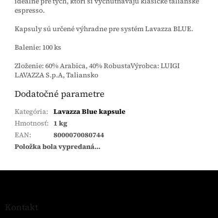
ideálne pre tých, ktorí si vychutnávajú klasické talianske
espresso.
Kapsuly sú určené výhradne pre systém Lavazza BLUE.
Balenie: 100 ks
Zloženie: 60% Arabica, 40% RobustaVýrobca: LUIGI
LAVAZZA S.p.A, Taliansko
Dodatočné parametre
Kategória
:
Lavazza Blue kapsule
Hmotnosť
:
1 kg
EAN
:
8000070080744
Položka bola vypredaná…
Z
á
p
ä
Kontakt
t