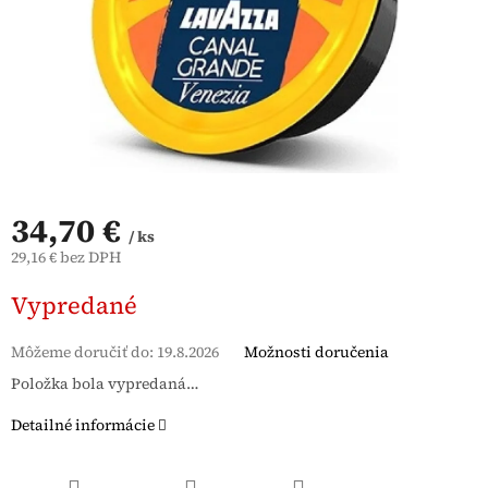
34,70 €
/ ks
29,16 € bez DPH
Jednotková
Vypredané
cena:
Môžeme doručiť do:
19.8.2026
Možnosti doručenia
Položka bola vypredaná…
Detailné informácie