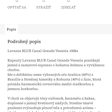
OPÝTAŤ SA
STRÁŽIŤ
ZDIEĽAŤ
Popis
Podrobný popis
Lavazza BLUE Canal Grande Venezia 100ks
Kapsuly Lavazza BLUE Canal Grande Venezia ponúkajú
jemné a zamatové espresso s bohatou krémou a vyváženou
chuťou.
Ide o delikátnu zmes vybraných zŕn Arabica (60%) z
Brazílie a Strednej Ameriky a Robusta (40%) z Ázie, ktorá
prináša harmonickú rovnováhu medzi sladkosťou a
jemnou horkosťou.
V chuti sa objavujú tóny sušienok, karamelu a kakaa,
doplnené o jemný kvetinový nádych. Stredne tmavé
praženie zvýrazňuje plnosť tela a prirodzenú arómu –