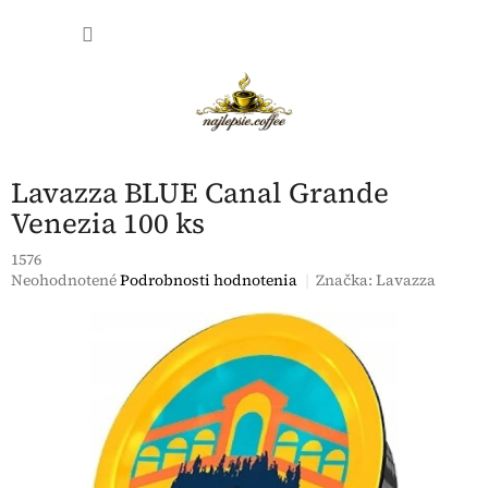
Prejsť
NÁKU
na
obsah
KOŠÍK
Lavazza BLUE Canal Grande
Venezia 100 ks
1576
Priemerné
Neohodnotené
Podrobnosti hodnotenia
Značka:
Lavazza
hodnotenie
produktu
je
0,0
z
5
hviezdičiek.