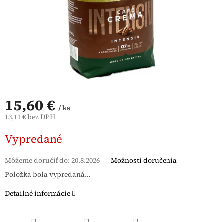
15,60 €
/ ks
13,11 € bez DPH
Jednotková
Vypredané
cena:
Môžeme doručiť do:
20.8.2026
Možnosti doručenia
Položka bola vypredaná…
Detailné informácie