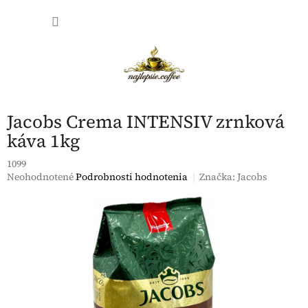
Prejsť
NÁKU
na
obsah
KOŠÍK
Jacobs Crema INTENSIV zrnková
káva 1kg
1099
Priemerné
Neohodnotené
Podrobnosti hodnotenia
Značka:
Jacobs
hodnotenie
produktu
je
0,0
z
5
hviezdičiek.