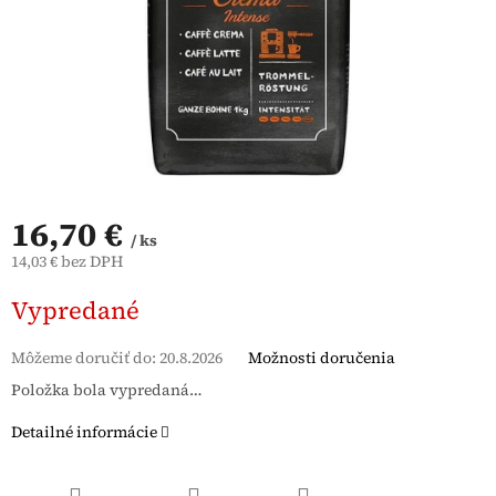
16,70 €
/ ks
14,03 € bez DPH
Jednotková
Vypredané
cena:
Môžeme doručiť do:
20.8.2026
Možnosti doručenia
Položka bola vypredaná…
Detailné informácie