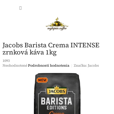
Prejsť
NÁKU
na
obsah
KOŠÍK
Jacobs Barista Crema INTENSE
zrnková káva 1kg
1093
Priemerné
Neohodnotené
Podrobnosti hodnotenia
Značka:
Jacobs
hodnotenie
produktu
je
0,0
z
5
hviezdičiek.