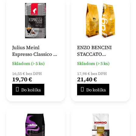
Julius Meinl
ENZO BENCINI
Espresso Classico 1
STACCATO
kg
INSTANTNÁ KÁVA
Skladom (> 5 ks)
Skladom (> 5 ks)
500g
16,55 € bez DPH
17,98 € bez DPH
19,70 €
21,40 €
Do košíka
Do košíka