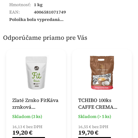
Hmotnosť
:
1 kg
EAN
:
4006581071749
Položka bola vypredaná…
Odporúčame priamo pre Vás
Zlaté Zrnko FitKáva
TCHIBO 100ks
zrnková
CAFFE CREMA
bezkofeinová 500 g
SENSEO PODY
Skladom (3 ks)
Skladom (> 5 ks)
16,13 € bez DPH
16,55 € bez DPH
19,20 €
19,70 €