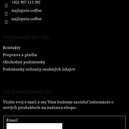
e
+421 907 113 392
najlepsie.coffee
najlepsie.coffee
Informácie pre vás
Kontakty
Preprava a platba
Obchodné podmienky
Podmienky ochrany osobných údajov
Odoberať newsletter
Vložte svoj e-mail a my Vám budeme zasielať informácie o
nových produktoch na našom e-shope.
Email