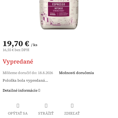
19,70 €
/ ks
16,55 € bez DPH
Jednotková
Vypredané
cena:
Môžeme doručiť do:
18.8.2026
Možnosti doručenia
Položka bola vypredaná…
Detailné informácie
OPÝTAŤ SA
STRÁŽIŤ
ZDIEĽAŤ