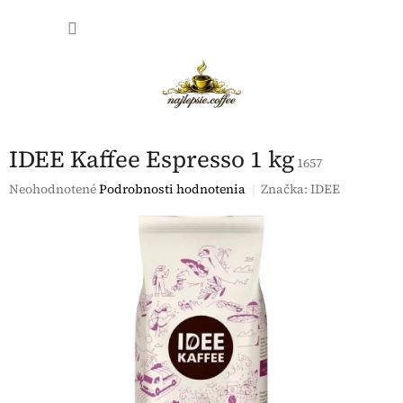
Prejsť
NÁKU
na
obsah
KOŠÍK
IDEE Kaffee Espresso 1 kg
1657
Priemerné
Neohodnotené
Podrobnosti hodnotenia
Značka:
IDEE
hodnotenie
produktu
je
0,0
z
5
hviezdičiek.