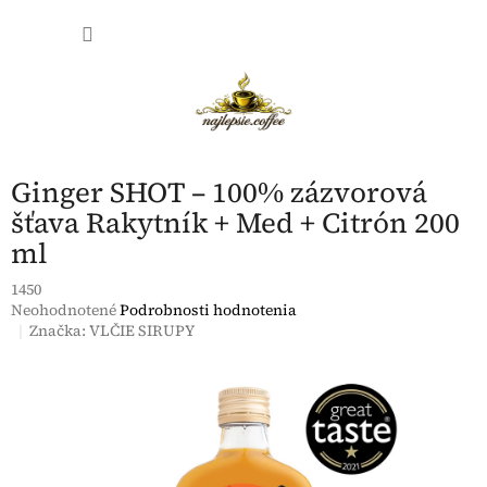
Prejsť
NÁKU
na
obsah
KOŠÍK
Ginger SHOT – 100% zázvorová
šťava Rakytník + Med + Citrón 200
ml
1450
Priemerné
Neohodnotené
Podrobnosti hodnotenia
hodnotenie
Značka:
VLČIE SIRUPY
produktu
je
0,0
z
5
hviezdičiek.