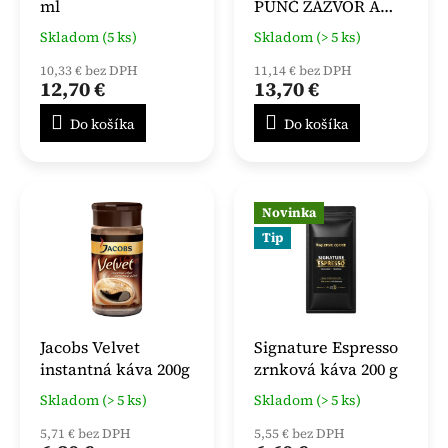
ml
PUNČ ZÁZVOR A
CITRÓN 1000 G
Skladom (5 ks)
Skladom (> 5 ks)
10,33 € bez DPH
11,14 € bez DPH
12,70 €
13,70 €
Do košíka
Do košíka
Novinka
Tip
Jacobs Velvet
Signature Espresso
instantná káva 200g
zrnková káva 200 g
Skladom (> 5 ks)
Skladom (> 5 ks)
5,71 € bez DPH
5,55 € bez DPH