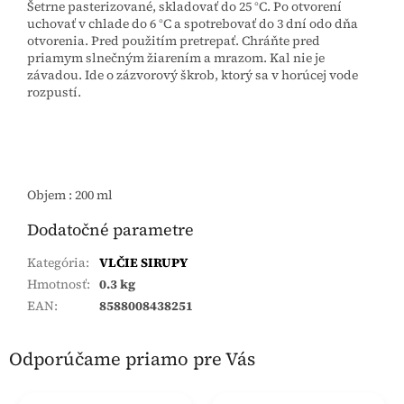
Šetrne pasterizované, skladovať do 25 °C. Po otvorení
uchovať v chlade do 6 °C a spotrebovať do 3 dní odo dňa
otvorenia. Pred použitím pretrepať. Chráňte pred
priamym slnečným žiarením a mrazom. Kal nie je
závadou. Ide o zázvorový škrob, ktorý sa v horúcej vode
rozpustí.
Objem : 200 ml
Dodatočné parametre
Kategória
:
VLČIE SIRUPY
Hmotnosť
:
0.3 kg
EAN
:
8588008438251
Odporúčame priamo pre Vás