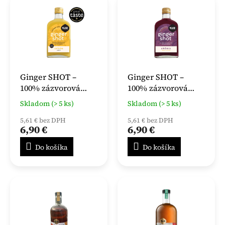
Ginger SHOT –
Ginger SHOT –
100% zázvorová
100% zázvorová
šťava Med + Citrón
šťava Arónia + Med
Skladom (> 5 ks)
Skladom (> 5 ks)
200 ml
+ Citrón 200 ml
5,61 € bez DPH
5,61 € bez DPH
6,90 €
6,90 €
Do košíka
Do košíka