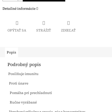
Detailné informácie
OPÝTAŤ SA
STRÁŽIŤ
ZDIEĽAŤ
Popis
Podrobný popis
Posilňuje imunitu
Proti únave
Pomáha pri prechladnutí
Ručne vyrábané
Vyrobené výlučne z ovocia, nie z koncentrátov.