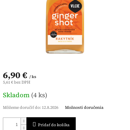
6,90 €
/ ks
5,61 € bez DPH
Jednotková
Skladom
(4 ks)
cena:
Môžeme doručiť do:
12.8.2026
Možnosti doručenia
Pridať do košíka