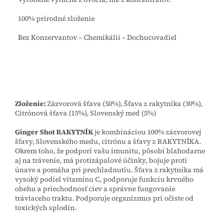
100% prírodné zloženie
Bez Konzervantov – Chemikálií – Dochucovadiel
Zloženie:
Zázvorová šťava (50%), Šťava z rakytníka (30%),
Citrónová šťava (15%), Slovenský med (5%)
Ginger Shot
RAKYTNÍK
je kombináciou 100% zázvorovej
šťavy, Slovenského medu, citrónu a šťavy z RAKYTNÍKA.
Okrem toho, že podporí vašu imunitu, pôsobí blahodarne
aj na trávenie, má protizápalové účinky, bojuje proti
únave a pomáha pri prechladnutiu. Šťava z rakytníka má
vysoký podiel vitamínu C, podporuje funkciu krvného
obehu a priechodnosť ciev a správne fungovanie
tráviaceho traktu. Podporuje organizmus pri očiste od
toxických splodín.