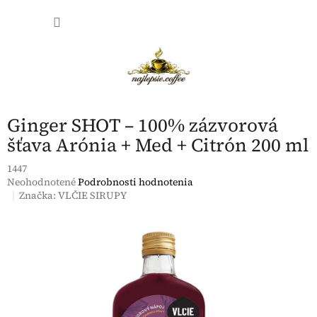
Prejsť
NÁKU
na
obsah
KOŠÍK
Ginger SHOT – 100% zázvorová
šťava Arónia + Med + Citrón 200 ml
1447
Priemerné
Neohodnotené
Podrobnosti hodnotenia
hodnotenie
Značka:
VLČIE SIRUPY
produktu
je
0,0
z
5
hviezdičiek.