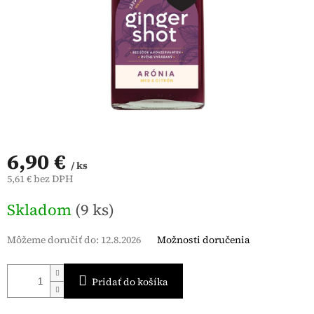
6,90 €
/ ks
5,61 € bez DPH
Jednotková
Skladom
(9 ks)
cena:
Môžeme doručiť do:
12.8.2026
Možnosti doručenia
Pridať do košíka