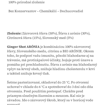
100% prírodné zloženie
Bez Konzervantov – Chemikálií – Dochucovadiel
Zloženie:
Zázvorová šťava (50%), Šťava z arónie (30%),
Citrónová šťava (15%), Slovenský med (5%)
Ginger Shot
ARÓNIA
je kombináciou 100% zázvorovej
šťavy, Slovenského medu, citrónu a BIO ARÓNIE. Okrem
toho, že podporí vašu imunitu, pôsobí blahodarne aj na
trávenie, má protizápalové účinky, bojuje proti únave a
pomáha pri prechladnutiu. Šťava z arónie ma blahodarný
vplyv na krvný obeh, znižuje hladinu cholesterolu v krvi
a taktiež znižuje krvný tlak.
Šetrne pasterizované, skladovať do 25 °C. Po otvorení
uchovať v chlade do 6 °C a spotrebovať do 3 dní odo dňa
otvorenia. Pred použitím pretrepať. Chráňte pred
priamym slnečným žiarením a mrazom. Kal nie je
závadou. Ide o zázvorový škrob, ktorý sa v horúcej vode
rozpustí.