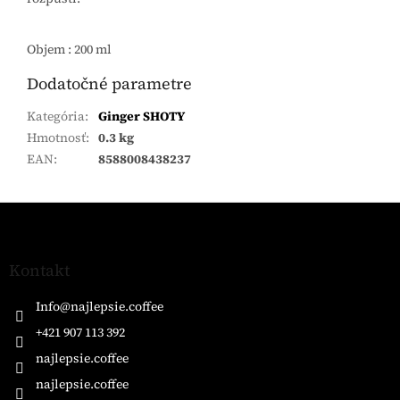
Objem : 200 ml
Dodatočné parametre
Kategória
:
Ginger SHOTY
Hmotnosť
:
0.3 kg
EAN
:
8588008438237
Z
á
p
ä
Kontakt
t
i
Info
@
najlepsie.coffee
e
+421 907 113 392
najlepsie.coffee
najlepsie.coffee