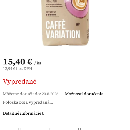
15,40 €
/ ks
12,94 € bez DPH
Jednotková
Vypredané
cena:
Môžeme doručiť do:
20.8.2026
Možnosti doručenia
Položka bola vypredaná…
Detailné informácie