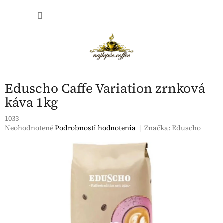
Prejsť
NÁKU
na
obsah
KOŠÍK
Eduscho Caffe Variation zrnková
káva 1kg
1033
Priemerné
Neohodnotené
Podrobnosti hodnotenia
Značka:
Eduscho
hodnotenie
produktu
je
0,0
z
5
hviezdičiek.