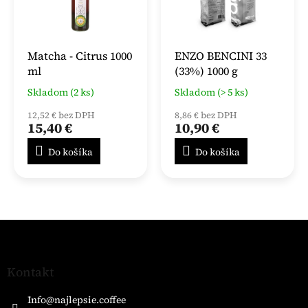
Matcha - Citrus 1000
ENZO BENCINI 33
ml
(33%) 1000 g
Skladom (2 ks)
Skladom (> 5 ks)
12,52 € bez DPH
8,86 € bez DPH
15,40 €
10,90 €
Do košíka
Do košíka
Z
á
p
ä
Kontakt
t
i
Info
@
najlepsie.coffee