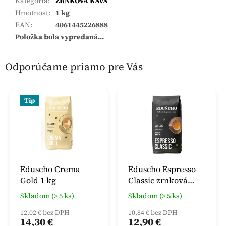
Kategória
:
ZRNKOVÁ KÁVA
Hmotnosť
:
1 kg
EAN
:
4061445226888
Položka bola vypredaná…
Odporúčame priamo pre Vás
Tip
Eduscho Crema
Eduscho Espresso
Gold 1 kg
Classic zrnková
káva 1kg
Skladom (> 5 ks)
Skladom (> 5 ks)
12,02 € bez DPH
10,84 € bez DPH
14,30 €
12,90 €