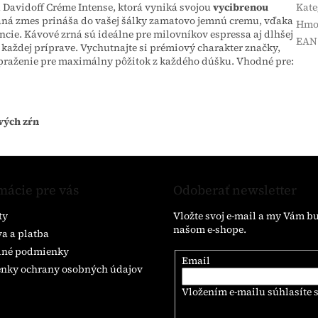
u Davidoff Créme Intense, ktorá vyniká svojou
vycibrenou
Kate
braná zmes prináša do vašej šálky zamatovo jemnú cremu, vďaka
Hmo
ancie. Kávové zrná sú ideálne pre milovníkov espressa aj dlhšej
EAN
 každej príprave. Vychutnajte si prémiový charakter značky,
e praženie pre maximálny pôžitok z každého dúšku. Vhodné pre:
vých zŕn
mácie pre vás
Odoberať newsletter
ty
Vložte svoj e-mail a my Vám b
našom e-shope.
a a platba
né podmienky
Email
nky ochrany osobných údajov
Vložením e-mailu súhlasíte 