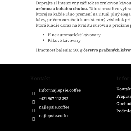
Doprajte si intenzívny zážitok so zrnkovou kávo
arómou a bohatou chuťou
. Táto starostlivo vy
ktorej sa každé ráno premení na rituál plný eleg
kávy, pričom zaručujú konzistentný výsledok pri
ktorá kladie dôraz na kvalitu surovín a precízn
Plne automatické kávovary
Pákové kávovary
Hmotnosť balenia: 500 g
čerstvo pražených kávo
Z
á
Kontakt
Infor
p
ä
Kontak
Info
@
najlepsie.coffee
t
Preprav
i
+421 907 113 392
Obchod
e
najlepsie.coffee
Podmie
najlepsie.coffee