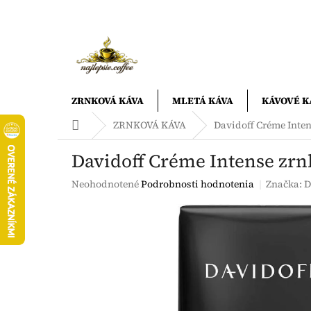
Prejsť
na
obsah
ZRNKOVÁ KÁVA
MLETÁ KÁVA
KÁVOVÉ K
Domov
ZRNKOVÁ KÁVA
Davidoff Créme Inten
Davidoff Créme Intense zrn
Priemerné
Neohodnotené
Podrobnosti hodnotenia
Značka:
D
hodnotenie
produktu
je
0,0
z
5
hviezdičiek.