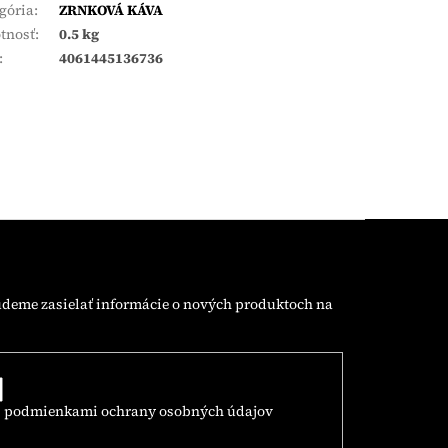
gória
:
ZRNKOVÁ KÁVA
tnosť
:
0.5 kg
:
4061445136736
udeme zasielať informácie o nových produktoch na
s
podmienkami ochrany osobných údajov