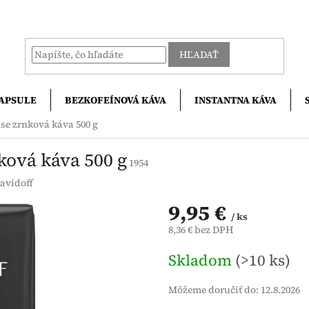
HĽADAŤ
APSULE
BEZKOFEÍNOVÁ KÁVA
INSTANTNA KÁVA
se zrnková káva 500 g
ková káva 500 g
1954
avidoff
9,95 €
/ ks
8,36 € bez DPH
Jednotková
Skladom
(>10 ks)
cena:
Môžeme doručiť do:
12.8.2026