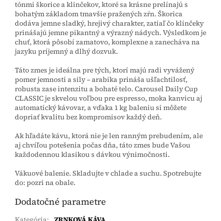
tónmi škorice a klinčekov, ktoré sa krásne prelínajú s
bohatým základom tmavšie pražených zŕn. Škorica
dodáva jemne sladký, hrejivý charakter, zatiaľ čo klinčeky
prinášajú jemne pikantný a výrazný nádych. Výsledkom je
chuť, ktorá pôsobí zamatovo, komplexne a zanecháva na
jazyku príjemný a dlhý dozvuk.
Táto zmes je ideálna pre tých, ktorí majú radi vyvážený
pomer jemnosti a sily – arabika prináša ušľachtilosť,
robusta zase intenzitu a bohaté telo. Carousel Daily Cup
CLASSIC je skvelou voľbou pre espresso, moka kanvicu aj
automatický kávovar, a vďaka 1 kg baleniu si môžete
dopriať kvalitu bez kompromisov každý deň.
Ak hľadáte kávu, ktorá nie je len ranným prebudením, ale
aj chvíľou potešenia počas dňa, táto zmes bude Vašou
každodennou klasikou s dávkou výnimočnosti.
Vákuové balenie. Skladujte v chlade a suchu. Spotrebujte
do: pozri na obale.
Dodatočné parametre
Kategória
:
ZRNKOVÁ KÁVA