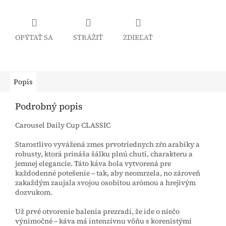
OPÝTAŤ SA
STRÁŽIŤ
ZDIEĽAŤ
Popis
Podrobný popis
Carousel Daily Cup CLASSIC
Starostlivo vyvážená zmes prvotriednych zŕn arabiky a
robusty, ktorá prináša šálku plnú chuti, charakteru a
jemnej elegancie. Táto káva bola vytvorená pre
každodenné potešenie – tak, aby neomrzela, no zároveň
zakaždým zaujala svojou osobitou arómou a hrejivým
dozvukom.
Už prvé otvorenie balenia prezradí, že ide o niečo
výnimočné – káva má intenzívnu vôňu s korenistými