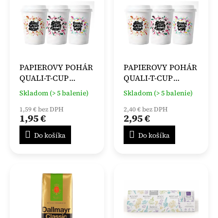
PAPIEROVY POHÁR
PAPIEROVY POHÁR
QUALI-T-CUP
QUALI-T-CUP
VENDING 200ml , 50
VENDING 250ml , 50
Skladom (> 5 balenie)
Skladom (> 5 balenie)
KS
KS
1,59 € bez DPH
2,40 € bez DPH
1,95 €
2,95 €
Do košíka
Do košíka