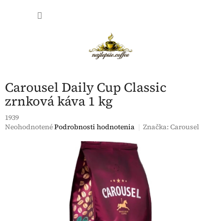
Prejsť
NÁKU
na
obsah
KOŠÍK
Carousel Daily Cup Classic
zrnková káva 1 kg
1939
Priemerné
Neohodnotené
Podrobnosti hodnotenia
Značka:
Carousel
hodnotenie
produktu
je
0,0
z
5
hviezdičiek.