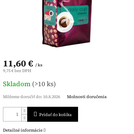
11,60 €
/ ks
9,75 € bez DPH
Jednotková
Skladom
(>10 ks)
cena:
Môžeme doručiť do:
10.8.2026
Možnosti doručenia
Pridať do košíka
Detailné informácie