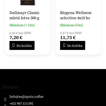
Dallmayr Classic
Biogena Wellness
mletá káva 500 g
selection 4x10 ks
Skladom (> 5 ks)
Skladom (5 ks)
6,05 € bez DPH
9,87 € bez DPH
7,20 €
11,75 €
Do košíka
Do košíka
Z
á
p
ä
Kontakt
t
i
Info
@
najlepsie.coffee
e
+421 907 113 392