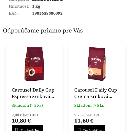
Hmotnosť
:
1 kg
EAN
:
5905658500092
Odporúčame priamo pre Vás
Carousel Daily Cup
Carousel Daily Cup
Espresso zrnková
Crema zrnková
káva 1kg
káva 1 kg
Skladom (> 5 ks)
Skladom (> 5 ks)
9,08 € bez DPH
9,75 € bez DPH
10,80 €
11,60 €
Do košíka
Do košíka