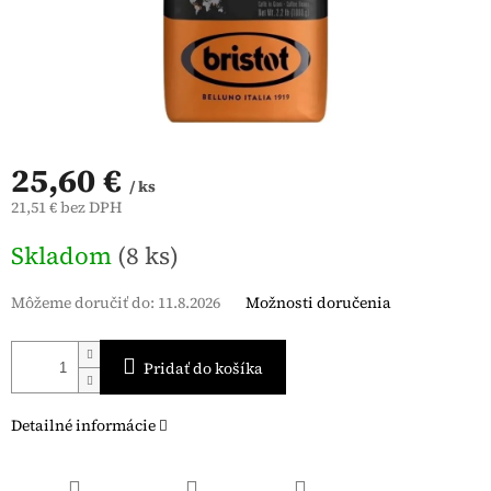
25,60 €
/ ks
21,51 € bez DPH
Jednotková
Skladom
(8 ks)
cena:
Môžeme doručiť do:
11.8.2026
Možnosti doručenia
Pridať do košíka
Detailné informácie