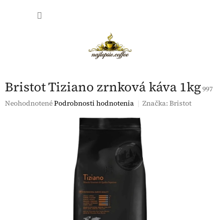
Prejsť
NÁKU
na
obsah
KOŠÍK
Bristot Tiziano zrnková káva 1kg
997
Priemerné
Neohodnotené
Podrobnosti hodnotenia
Značka:
Bristot
hodnotenie
produktu
je
0,0
z
5
hviezdičiek.