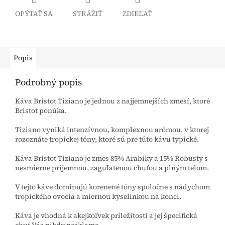
OPÝTAŤ SA
STRÁŽIŤ
ZDIEĽAŤ
Popis
Podrobný popis
Káva Bristot Tiziano je jednou z najjemnejších zmesí, ktoré
Bristot ponúka.
Tiziano vyniká intenzívnou, komplexnou arómou, v ktorej
rozoznáte tropickej tóny, ktoré sú pre túto kávu typické.
Káva Bristot Tiziano je zmes 85% Arabiky a 15% Robusty s
nesmierne príjemnou, zaguľatenou chuťou a plným telom.
V tejto káve dominujú korenené tóny spoločne s nádychom
tropického ovocia a miernou kyselinkou na konci.
Káva je vhodná k akejkoľvek príležitosti a jej špecifická
chuť Vás nikdy nesklame.