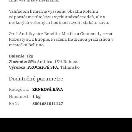
Vzhľadom k mierne vyššiemu obsahu kofeínu
odporúčame túto kávu vychutnávať cez deň, ale v
neskorých večerných hodinách zvoliť slabšiu kávu.
Zrná Arabiky sú z Brazílie, Mexika a Guatemaly, zrná
Robusty sú z Etiópie. Pražená tradičnou pražiarňou v
mestečku Belluno.
Balenie
: 1kg
Zloženie:
85% Arabica, 15% Robusta
Výrobca:
PROCAFFÉ SPA
, Taliansko
Dodatočné parametre
Kategória
:
ZRNKOVÁ KÁVA
Hmotnosť
:
1 kg
EAN
:
8001681011127
Z
á