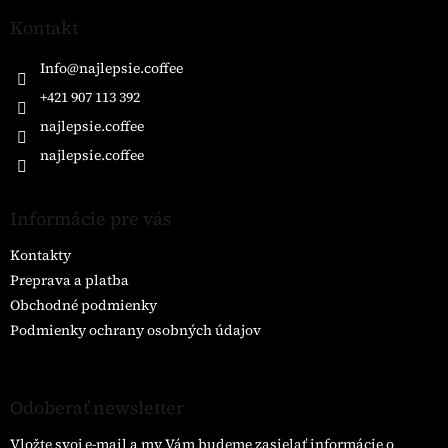
p
ä
Kontakt
t
i
Info
@
najlepsie.coffee
e
+421 907 113 392
najlepsie.coffee
najlepsie.coffee
Informácie pre vás
Kontakty
Preprava a platba
Obchodné podmienky
Podmienky ochrany osobných údajov
Odoberať newsletter
Vložte svoj e-mail a my Vám budeme zasielať informácie o