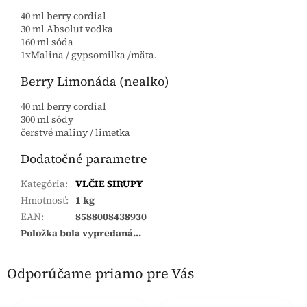
40 ml berry cordial
30 ml Absolut vodka
160 ml sóda
1xMalina / gypsomilka /mäta.
Berry Limonáda (nealko)
40 ml berry cordial
300 ml sódy
čerstvé maliny / limetka
Dodatočné parametre
Kategória
:
VLČIE SIRUPY
Hmotnosť
:
1 kg
EAN
:
8588008438930
Položka bola vypredaná…
Odporúčame priamo pre Vás