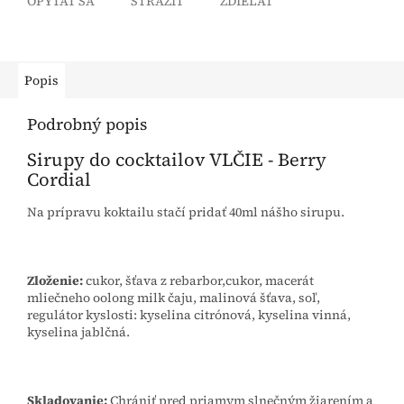
OPÝTAŤ SA
STRÁŽIŤ
ZDIEĽAŤ
Popis
Podrobný popis
Sirupy do cocktailov VLČIE - Berry
Cordial
Na prípravu koktailu stačí pridať 40ml nášho sirupu.
Zloženie:
cukor, šťava z rebarbor,cukor, macerát
mliečneho oolong milk čaju, malinová šťava, soľ,
regulátor kyslosti: kyselina citrónová, kyselina vinná,
kyselina jablčná.
Skladovanie:
Chrániť pred priamym slnečným žiarením a