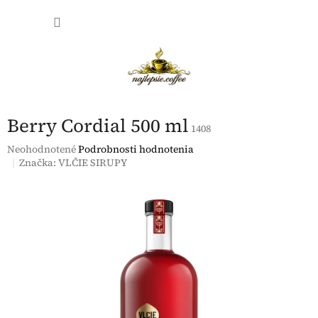
Prejsť
NÁKU
na
obsah
KOŠÍK
Berry Cordial 500 ml
1408
Priemerné
Neohodnotené
Podrobnosti hodnotenia
hodnotenie
Značka:
VLČIE SIRUPY
produktu
je
0,0
z
5
hviezdičiek.